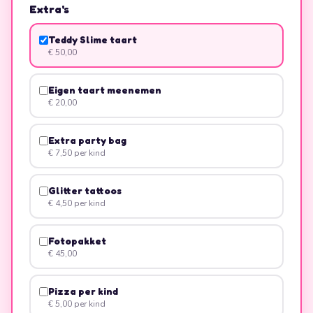
Extra's
Teddy Slime taart
€ 50,00
Eigen taart meenemen
€ 20,00
Extra party bag
€ 7,50
per kind
Glitter tattoos
€ 4,50
per kind
Fotopakket
€ 45,00
Pizza per kind
€ 5,00
per kind