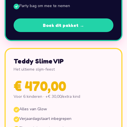
Party bag om mee te nemen
Boek dit pakket →
Teddy Slime VIP
Het ultieme slijm-feest
€ 470,00
Voor 6 kinderen · +
€ 30,00
/extra kind
Alles van Glow
Verjaardagstaart inbegrepen