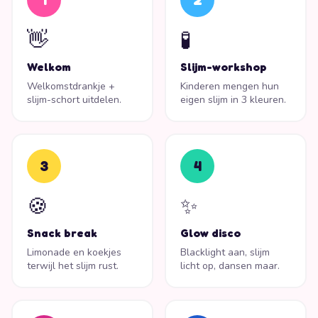
1
2
👋
🧪
Welkom
Slijm-workshop
Welkomstdrankje +
Kinderen mengen hun
slijm-schort uitdelen.
eigen slijm in 3 kleuren.
3
4
🍪
✨
Snack break
Glow disco
Limonade en koekjes
Blacklight aan, slijm
terwijl het slijm rust.
licht op, dansen maar.